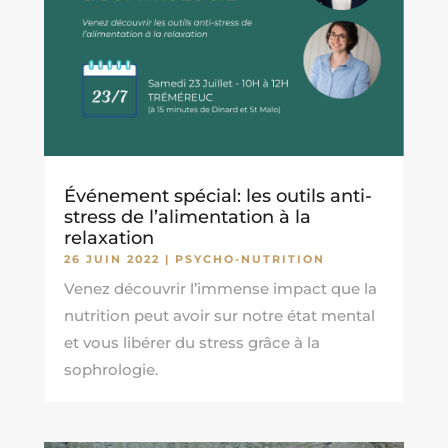
Événement spécial: les outils anti-
stress de l’alimentation à la
relaxation
26 JUIN 2022
|
PSYCHO-NUTRITION
Venez découvrir l’immense impact que la
nutrition peut avoir sur notre état mental
et vous libérer du stress grâce à la
sophrologie.