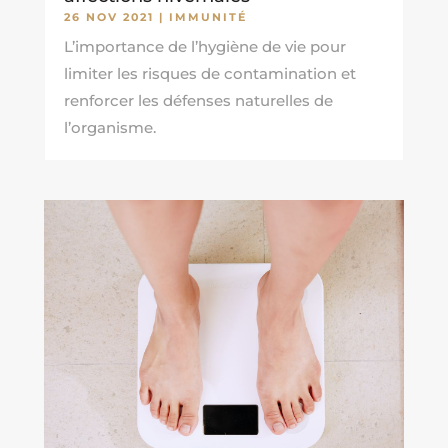
26 NOV 2021
|
IMMUNITÉ
L’importance de l’hygiène de vie pour
limiter les risques de contamination et
renforcer les défenses naturelles de
l’organisme.